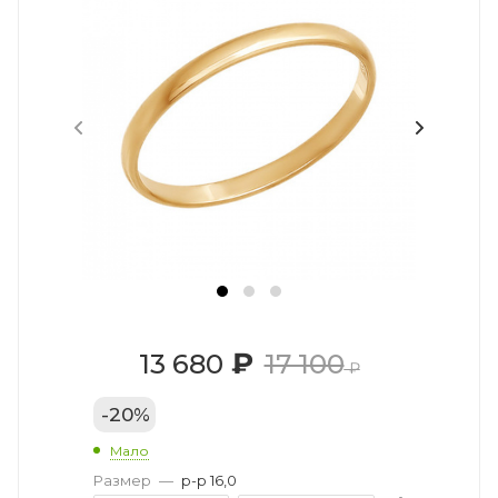
₽
13 680
17 100
₽
-
20
%
Мало
Размер
—
р-р 16,0