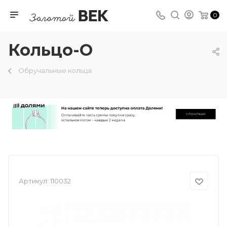
0
Кольцо-О
Обручальные кольца
Артикул:
110032