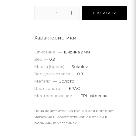
В КОРЗИНУ
Характеристики
Описание
—
ширина 2 мм
Вес
—
0.9
Марка (бренд)
—
Sokolov
Вес драгметалла
—
0.9
Металл
—
Золото
Цвет золота
—
КРАС
Местоположение
—
ТРЦ «Арена»
Цена действительна только для интернет-
магазина и может отличаться от цен в
розничных магазинах