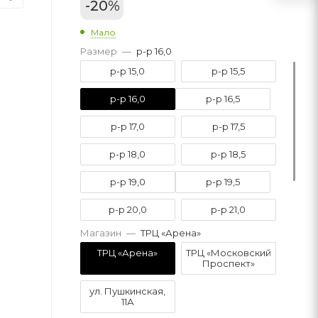
-
20
%
Мало
Размер
—
р-р 16,0
р-р 15,0
р-р 15,5
р-р 16,0
р-р 16,5
р-р 17,0
р-р 17,5
р-р 18,0
р-р 18,5
р-р 19,0
р-р 19,5
р-р 20,0
р-р 21,0
Магазин
—
ТРЦ «Арена»
р-р 21,5
р-р 22,0
ТРЦ «Арена»
ТРЦ «Московский
Проспект»
р-р 22,5
р-р 23,0
ул. Пушкинская,
11А